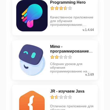
Programming Hero
Качественное приложение
для обучения
программированию,
созданию игр и прочему
v.1.4.64
Mimo -
программирование
на HTML, JavaScr...
Сборник уроков для
обучения
программированию на
v.3.69
языках HTML, JavaScript и
Python
JR - изучаем Java
Отличное приложение для
обучения