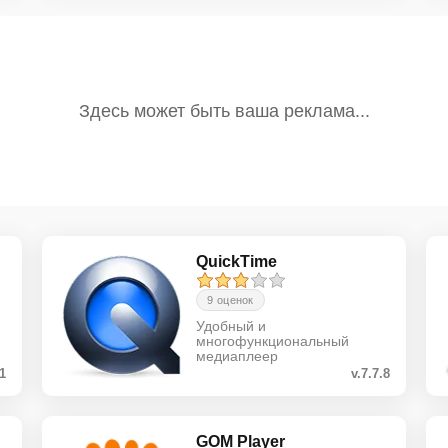
QuickTime
9 оценок
Удобный и
многофункциональный
медиаплеер
.1
v.7.7.8
GOM Player