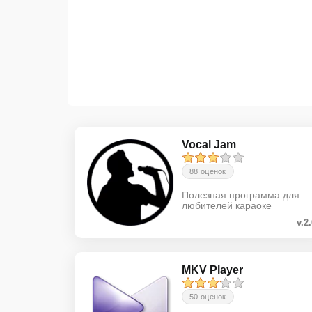
Vocal Jam
88 оценок
Полезная программа для
любителей караоке
v.2
MKV Player
50 оценок