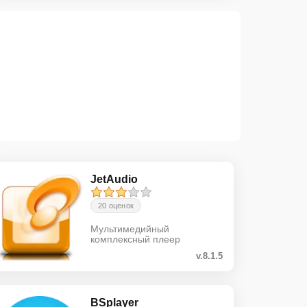
JetAudio
20 оценок
Мультимедийный
комплексный плеер
v.8.1.5
BSplayer