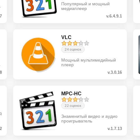
Популярный и мощный
V
медиаплеер
27
v.6.4.9.1
VLC
24 оценок
Мощный мультимедийный
s
плеер
.8
v.3.0.16
MPC-HC
22 оценок
й
Знаменитый видео и аудио
проигрыватель
.2
v.1.7.13