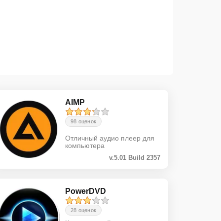
AIMP
98 оценок
Отличный аудио плеер для
компьютера
v.5.01 Build 2357
PowerDVD
28 оценок