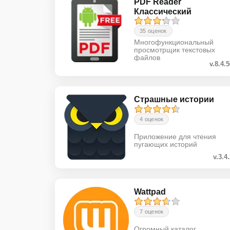
PDF Reader
Классический
35 оценок
Многофункциональный
просмотрщик текстовых
файлов
v.8.4.
Страшные истории
4 оценок
Приложение для чтения
пугающих историй
v.3.4
Wattpad
7 оценок
Огромный каталог