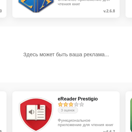
чтения книг
.0
v.2.6.8
eReader Prestigio
3 оценок
Функциональное
приложение для чтения книг
.5
v.6.6.7