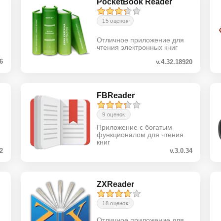
PocketBook Reader
15 оценок
Отличное приложение для
чтения электронных книг
56
v.4.32.18920
FBReader
9 оценок
Приложение с богатым
функционалом для чтения
книг
.2
v.3.0.34
ZXReader
18 оценок
Отличное приложение для