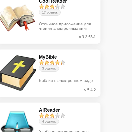
Cool Reader
17 оценок
Отличное приложение для
чтения электронных книг
v.3.2.53-1
MyBible
3 оценок
Библия в электронном виде
v.5.4.2
AlReader
4 оценок
Удобное приложение для