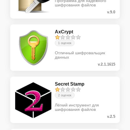
Программа для надежного
шифрования файлов
v.9.0
AxCrypt
1 оценок
Отличный шифровальщик
данных
v.2.1.1615
Secret Stamp
2 оценок
Лёгкий инструмент для
шифрования файлов
v.2.5