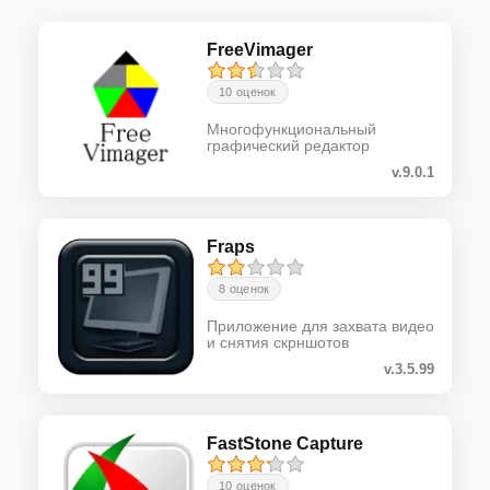
FreeVimager
10 оценок
Многофункциональный
графический редактор
v.9.0.1
Fraps
8 оценок
Приложение для захвата видео
и снятия скрншотов
v.3.5.99
FastStone Capture
10 оценок