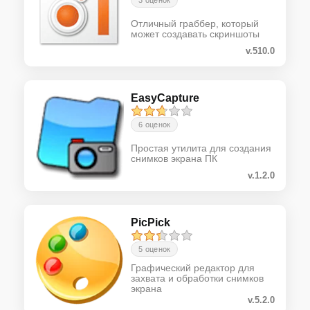
3 оценок
Отличный граббер, который
может создавать скриншоты
v.510.0
EasyCapture
6 оценок
Простая утилита для создания
снимков экрана ПК
v.1.2.0
PicPick
5 оценок
Графический редактор для
захвата и обработки снимков
экрана
v.5.2.0