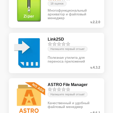
18 оценок
Многофункциональный
архиватор и файловый
менеджер
v.2.2.0
Link2SD
Напишите первый отзыв!
Полезная утилита для
переноса приложений
v.4.3.2
ASTRO File Manager
Напишите первый отзыв!
Качественный и удобный
файловый менеджер
v.8.6.1