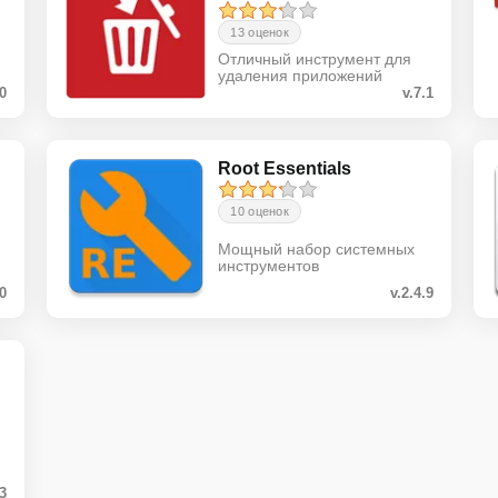
13 оценок
Отличный инструмент для
удаления приложений
.0
v.7.1
Root Essentials
10 оценок
Мощный набор системных
инструментов
.0
v.2.4.9
.3