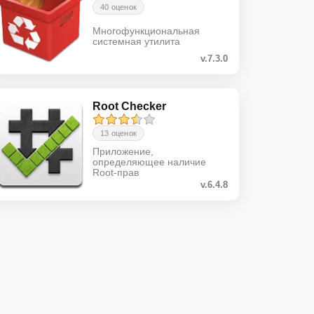
40 оценок
Многофункциональная
системная утилита
v.7.3.0
Root Checker
13 оценок
Приложение,
определяющее наличие
Root-прав
v.6.4.8