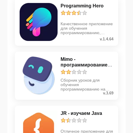
Programming Hero
Качественное приложение
для обучения
программированию,
созданию игр и прочему
v.1.4.64
Mimo -
программирование
на HTML, JavaScr...
Сборник уроков для
обучения
программированию на
v.3.69
языках HTML, JavaScript и
Python
JR - изучаем Java
Отличное приложение для