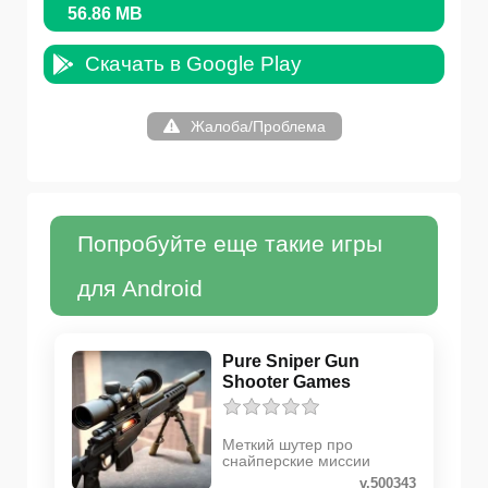
56.86 MB
Скачать в Google Play
Жалоба/Проблема
Попробуйте еще такие игры
для Android
Pure Sniper Gun
Shooter Games
Меткий шутер про
снайперские миссии
v.500343