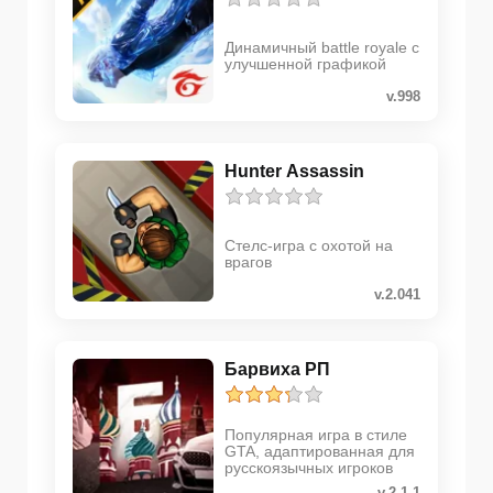
Динамичный battle royale с
улучшенной графикой
v.998
Hunter Assassin
Стелс-игра с охотой на
врагов
v.2.041
Барвиха РП
Популярная игра в стиле
GTA, адаптированная для
русскоязычных игроков
v.2.1.1