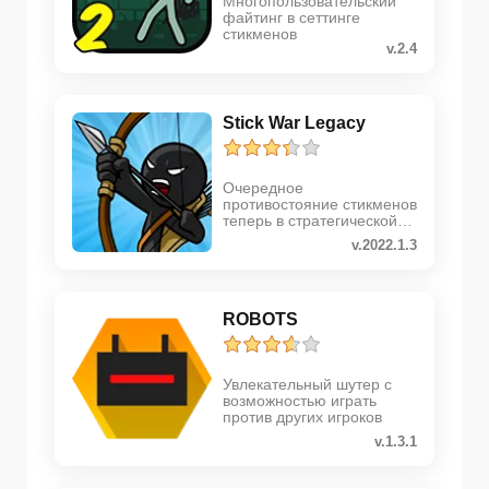
Многопользовательский
файтинг в сеттинге
стикменов
v.2.4
Stick War Legacy
Очередное
противостояние стикменов
теперь в стратегической
аркаде
v.2022.1.3
ROBOTS
Увлекательный шутер с
возможностью играть
против других игроков
v.1.3.1