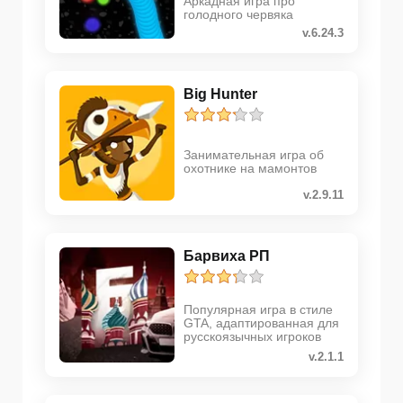
Аркадная игра про
голодного червяка
v.6.24.3
Big Hunter
Занимательная игра об
охотнике на мамонтов
v.2.9.11
Барвиха РП
Популярная игра в стиле
GTA, адаптированная для
русскоязычных игроков
v.2.1.1