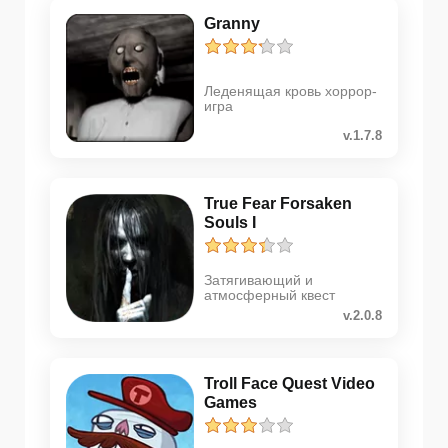
Granny
Леденящая кровь хоррор-
игра
v.1.7.8
True Fear Forsaken
Souls I
Затягивающий и
атмосферный квест
v.2.0.8
Troll Face Quest Video
Games