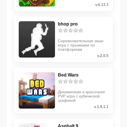
v.6.13.3
bhop pro
Соревновательная экшн
игра с прыжками по
платформам
v.2.0.5
Bed Wars
Динамичная и красочная
PVP игра с кубической
графикой
v.1.8.1.1
Asphalt 9