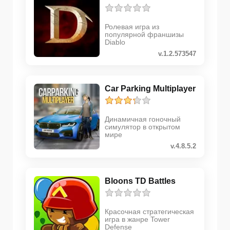
Ролевая игра из
популярной франшизы
Diablo
v.1.2.573547
Car Parking Multiplayer
Динамичная гоночный
симулятор в открытом
мире
v.4.8.5.2
Bloons TD Battles
Красочная стратегическая
игра в жанре Tower
Defense