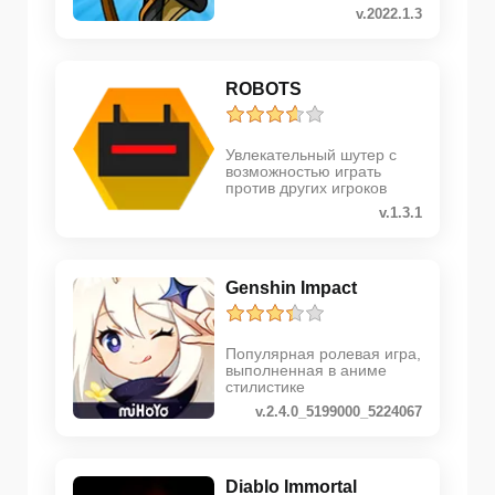
аркаде
v.2022.1.3
ROBOTS
Увлекательный шутер с
возможностью играть
против других игроков
v.1.3.1
Genshin Impact
Популярная ролевая игра,
выполненная в аниме
стилистике
v.2.4.0_5199000_5224067
Diablo Immortal