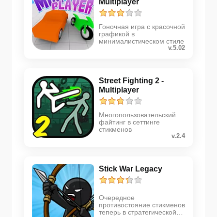
Multiplayer
Гоночная игра с красочной
графикой в
минималистическом стиле
v.5.02
Street Fighting 2 -
Multiplayer
Многопользовательский
файтинг в сеттинге
стикменов
v.2.4
Stick War Legacy
Очередное
противостояние стикменов
теперь в стратегической