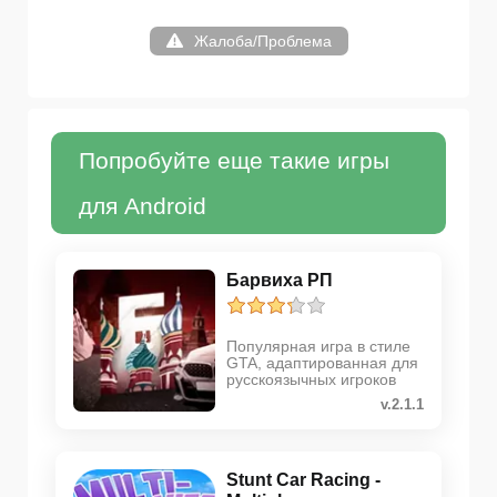
Жалоба/Проблема
Попробуйте еще такие игры
для Android
Барвиха РП
Популярная игра в стиле
GTA, адаптированная для
русскоязычных игроков
v.2.1.1
Stunt Car Racing -