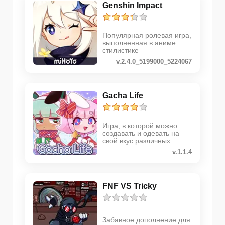
Genshin Impact
Популярная ролевая игра,
выполненная в аниме
стилистике
v.2.4.0_5199000_5224067
Gacha Life
Игра, в которой можно
создавать и одевать на
свой вкус различных
персонажей
v.1.1.4
FNF VS Tricky
Забавное дополнение для