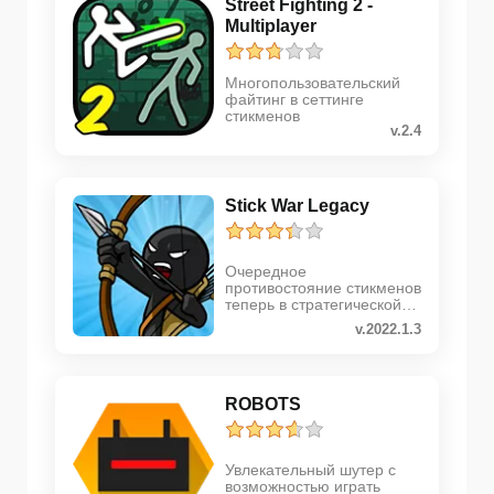
Street Fighting 2 -
Multiplayer
Многопользовательский
файтинг в сеттинге
стикменов
v.2.4
Stick War Legacy
Очередное
противостояние стикменов
теперь в стратегической
аркаде
v.2022.1.3
ROBOTS
Увлекательный шутер с
возможностью играть