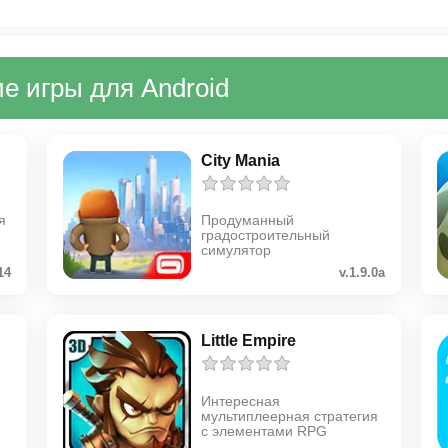
е игры для Android
City Mania
я
Продуманный
градостроительный
симулятор
14
v.1.9.0a
Little Empire
Интересная
мультиплеерная стратегия
с элементами RPG