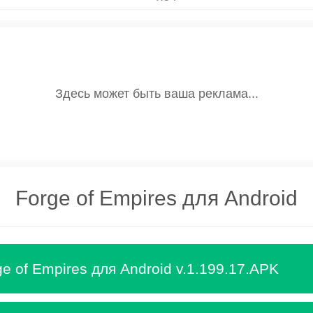
Forge of Empires для Android
e of Empires для Android v.1.199.17.APK