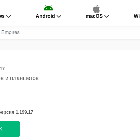
ws
Android
macOS
Wi
f Empires
.17
ов и планшетов
ерсия 1.199.17
K