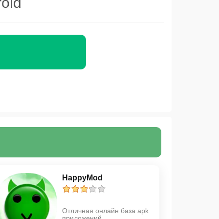
oid
HappyMod
Отличная онлайн база apk
приложений