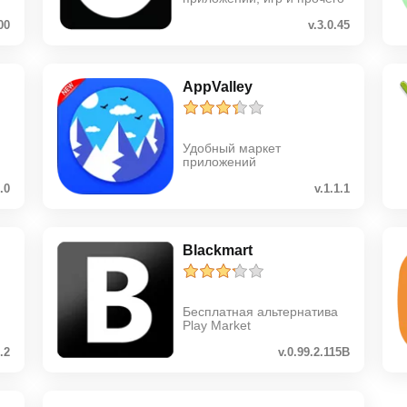
00
v.3.0.45
AppValley
Удобный маркет
приложений
1.0
v.1.1.1
Blackmart
Бесплатная альтернатива
Play Market
6.2
v.0.99.2.115B