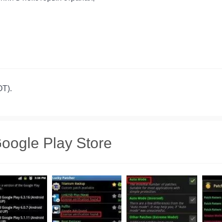
T).
ogle Play Store