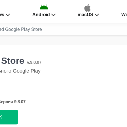
ws
Android
macOS
Wi
d Google Play Store
 Store
v.9.8.07
ного Google Play
ерсия 9.8.07
K