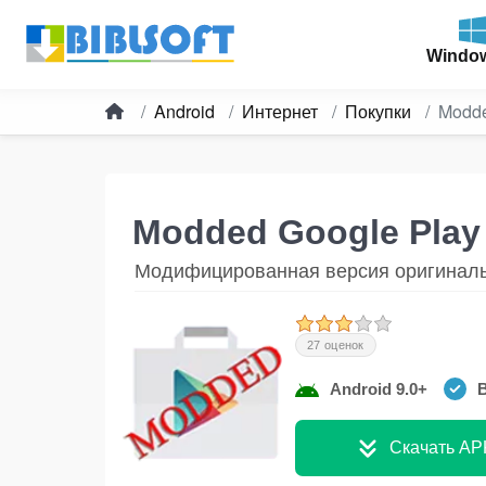
Windo
Android
Интернет
Покупки
Modde
Modded Google Play
Модифицированная версия оригиналь
27 оценок
Android 9.0+
В
Скачать AP