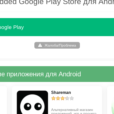
dded Google Play Store для Andr
ogle Play
Жалоба/Проблема
е приложения для Android
Shareman
Альтернативный магазин
приложений, игр и прочего