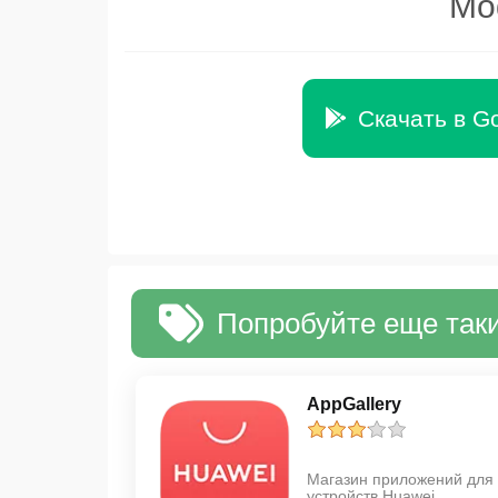
Mo
Скачать в Go
Попробуйте еще таки
AppGallery
Магазин приложений для
устройств Huawei