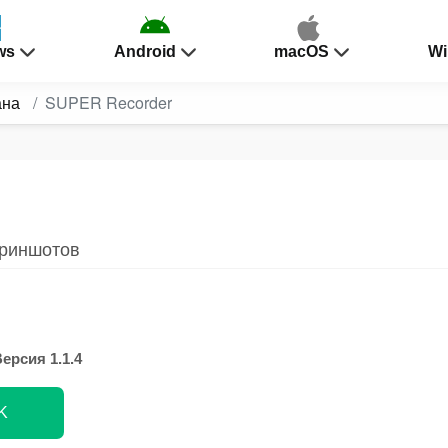
ws
Android
macOS
Wi
ана
SUPER Recorder
криншотов
ерсия 1.1.4
K