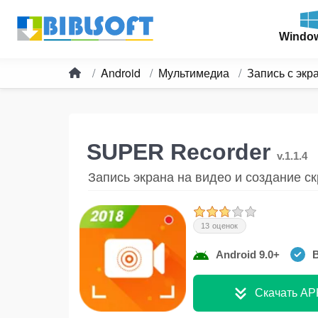
Windo
Android
Мультимедиа
Запись с экр
SUPER Recorder
v.1.1.4
Запись экрана на видео и создание с
13 оценок
Android 9.0+
В
Скачать AP