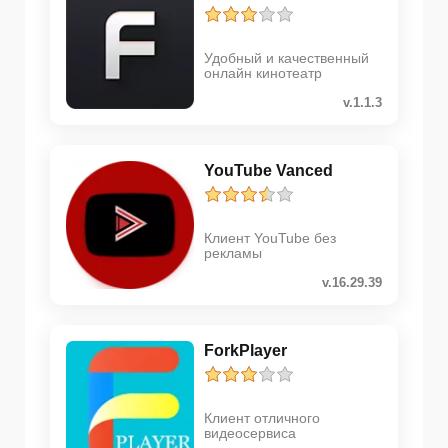
Удобный и качественный
онлайн кинотеатр
v.1.1.3
YouTube Vanced
Клиент YouTube без
рекламы
v.16.29.39
ForkPlayer
Клиент отличного
видеосервиса