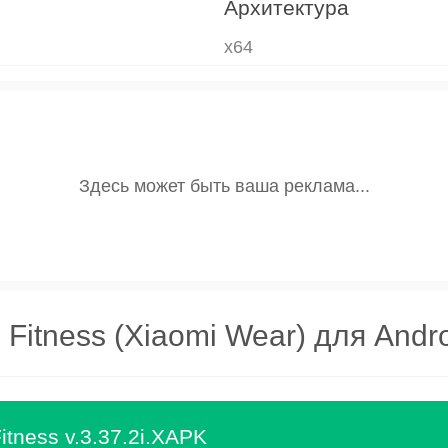
Архитектура
x64
 Fitness (Xiaomi Wear) для Andr
itness v.3.37.2i.XAPK