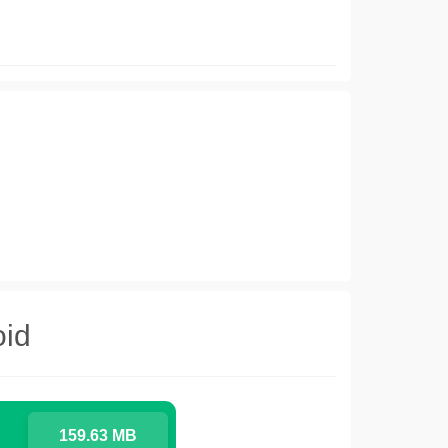
oid
159.63 MB