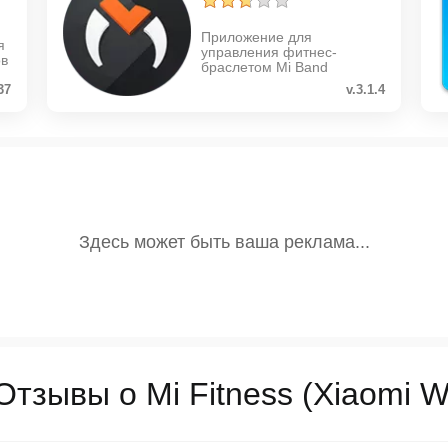
Приложение для
я
управления фитнес-
ов
браслетом Mi Band
37
v.3.1.4
Отзывы о Mi Fitness (Xiaomi W