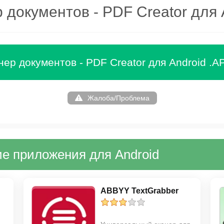
 документов - PDF Creator для 
нер документов - PDF Creator для Android .A
Жалоба/Проблема
е приложения для Android
ABBYY TextGrabber