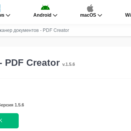
ws
Android
macOS
Wi
канер документов - PDF Creator
- PDF Creator
v.1.5.6
ерсия 1.5.6
K