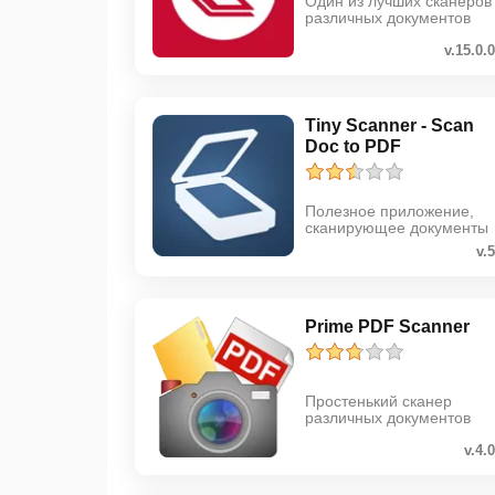
Один из лучших сканеров
различных документов
v.15.0.0
Tiny Scanner - Scan
Doc to PDF
Полезное приложение,
сканирующее документы
v.
Prime PDF Scanner
Простенький сканер
различных документов
v.4.