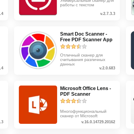
Универсальный сканер для
работы с текстом
.4
v.2.7.3.3
Smart Doc Scanner -
Free PDF Scanner App
Отличный сканер для
считывания различных
данных
5.4
v.2.0.683
Microsoft Office Lens -
PDF Scanner
Многофункциональный
сканер от Microsoft
0.3
v.16.0.14729.20162