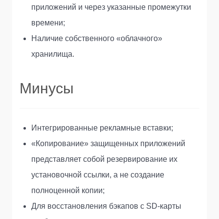
приложений и через указанные промежутки
времени;
Наличие собственного «облачного»
хранилища.
Минусы
Интегрированные рекламные вставки;
«Копирование» защищенных приложений
представляет собой резервирование их
установочной ссылки, а не создание
полноценной копии;
Для восстановления бэкапов с SD-карты