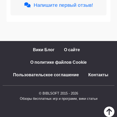
Напишите первый отзыв!
Вики Блог
О сайте
О политике файлов Cookie
Пользовательское соглашение
Контакты
© BIBLSOFT 2015 - 2026
Обзоры бесплатных игр и программ, вики статьи