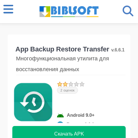
App Backup Restore Transfer
v.6.6.1
Многофункциональная утилита для
восстановления данных
2 оценок
Android 9.0+
Версия 6.6.1
Скачать APK