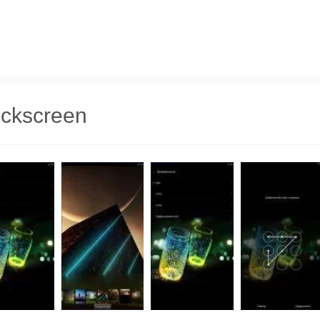
.
ockscreen