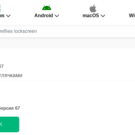
ws
Android
macOS
Wi
reflies lockscreen
67
тлячками
Версия 67
K