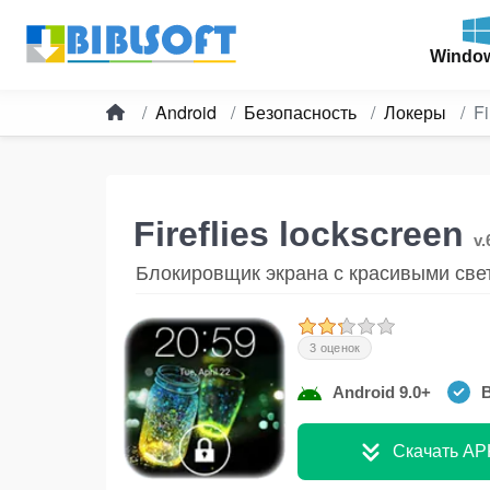
Windo
Android
Безопасность
Локеры
Fi
Fireflies lockscreen
v.
Блокировщик экрана с красивыми све
3 оценок
Android 9.0+
Скачать AP