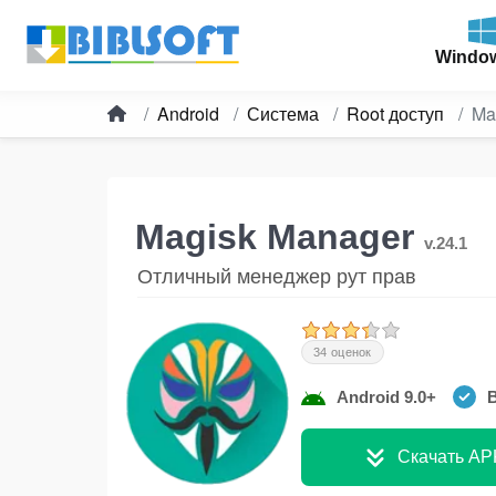
Windo
Android
Система
Root доступ
Ma
Magisk Manager
v.24.1
Отличный менеджер рут прав
34 оценок
Android 9.0+
В
Скачать AP