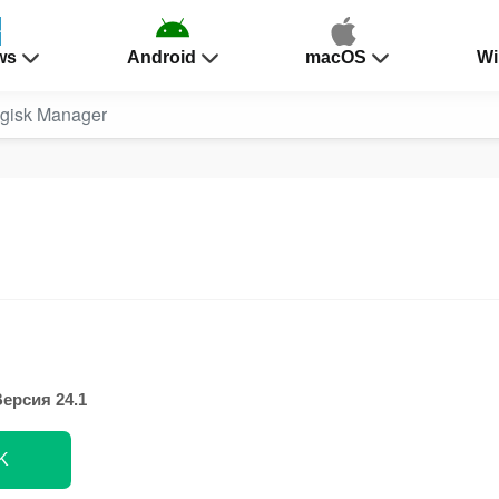
ws
Android
macOS
Wi
gisk Manager
ерсия 24.1
K