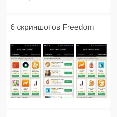
6 скриншотов Freedom