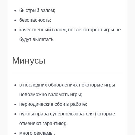
быстрый взлом;
безопасность;
качественный взлом, после которого игры не
будут вылетать.
Минусы
в последних обновлениях некоторые игры
невозможно взломать игры;
периодические сбои в работе;
нужны права суперпользователя (которые
отменяют гарантию);
много рекламы.