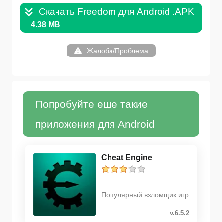
Скачать Freedom для Android .APK
4.38 MB
Жалоба/Проблема
Попробуйте еще такие
приложения для Android
Cheat Engine
Популярный взломщик игр
v.6.5.2