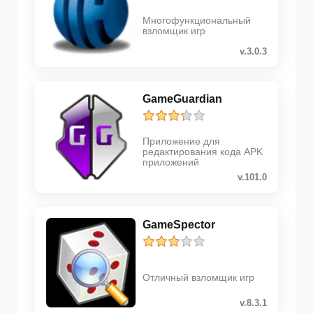
Многофункциональный
взломщик игр
v.3.0.3
GameGuardian
Приложение для
редактирования кода APK
приложений
v.101.0
GameSpector
Отличный взломщик игр
v.8.3.1