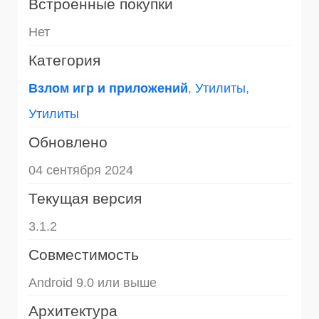
Встроенные покупки
Нет
Категория
Взлом игр и приложений
,
Утилиты
,
Утилиты
Обновлено
04 сентября 2024
Текущая версия
3.1.2
Совместимость
Android 9.0 или выше
Архитектура