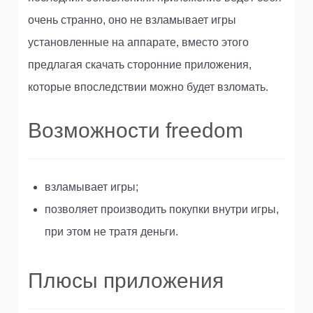
очень странно, оно не взламывает игры
установленные на аппарате, вместо этого
предлагая скачать сторонние приложения,
которые впоследствии можно будет взломать.
Возможности freedom
взламывает игры;
позволяет производить покупки внутри игры,
при этом не тратя деньги.
Плюсы приложения