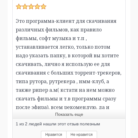
Это программа-клиент для скачивания
различных фильмов, как правило
фильмы, софт музыка и т.п ,
устанавливается легко, только потом
надо указать папку, в которой вы хотите
скачивать, лично я использую ее для
скачивания с больших торрент-трекеров,
типа рутора, рутрекера , нмм-клуб, а
также рипер а.м( кстати на нем можно
скачать фильмы и т.в программы сразу
после эфира), всем рекомендую, да и
Показать еще
скорость скачивания не зависит от
вашего интернета,зависит сколько в сети
1
из
2
людей нашли этот отзыв полезным
сидеров( которые вам отдают конттент
Нравится
Не нравится