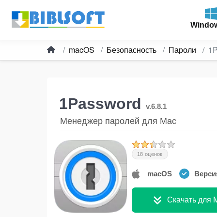
Windo
macOS
Безопасность
Пароли
1P
1Password
v.6.8.1
Менеджер паролей для Mac
18 оценок
macOS
Версия
Скачать для 