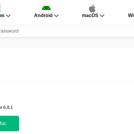
ws
Android
macOS
Wi
assword
 6.8.1
Mac