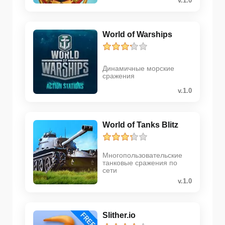
v.1.0
World of Warships
Динамичные морские
сражения
v.1.0
World of Tanks Blitz
Многопользовательские
танковые сражения по
сети
v.1.0
Slither.io