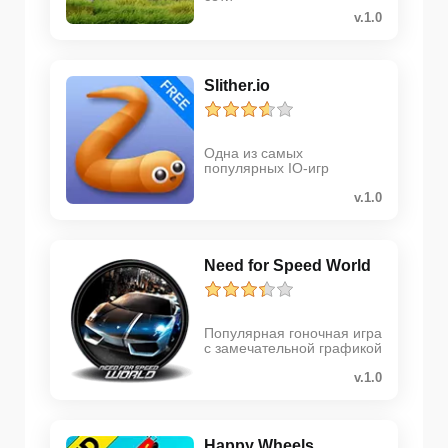
v.1.0
Slither.io
Одна из самых
популярных IO-игр
v.1.0
Need for Speed World
Популярная гоночная игра
с замечательной графикой
v.1.0
Happy Wheels