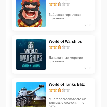
Забавная карточная
стратегия
v.1.0
World of Warships
Динамичные морские
сражения
v.1.0
World of Tanks Blitz
Многопользовательские
танковые сражения по
сети