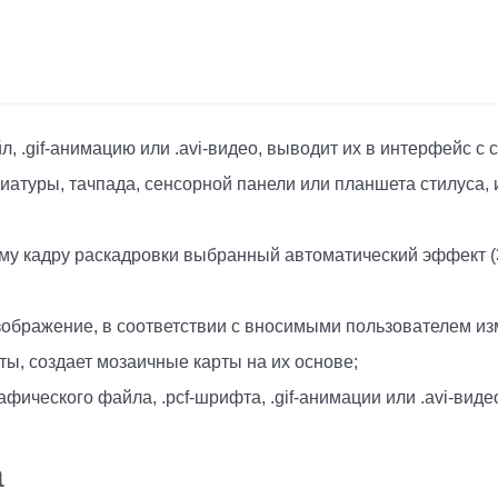
.gif-анимацию или .avi-видео, выводит их в интерфейс с с
атуры, тачпада, сенсорной панели или планшета стилуса,
у кадру раскадровки выбранный автоматический эффект (3
зображение, в соответствии с вносимыми пользователем и
уты, создает мозаичные карты на их основе;
фического файла, .pcf-шрифта, .gif-анимации или .avi-виде
а