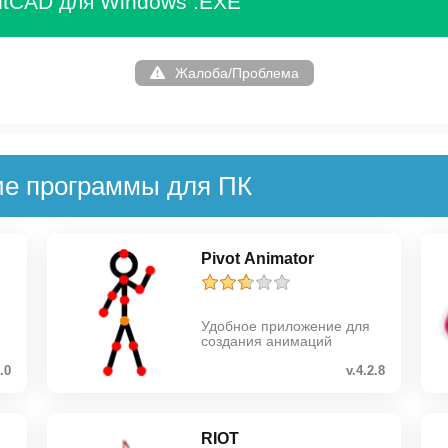
ntCAD для Windows .EXE
Жалоба/Проблема
ие программы для ПК
Pivot Animator
Удобное приложение для
создания анимаций
2.0
v.4.2.8
RIOT