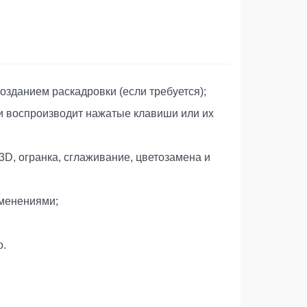
озданием раскадровки (если требуется);
 и воспроизводит нажатые клавиши или их
D, огранка, сглаживание, цветозамена и
зменениями;
о.