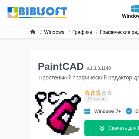
Windo
Windows
Графика
Графические ре
PaintCAD
v.1.3.3.1140
Простенький графический редактор д
20 оценок
Windows 7+
В
Скачать для