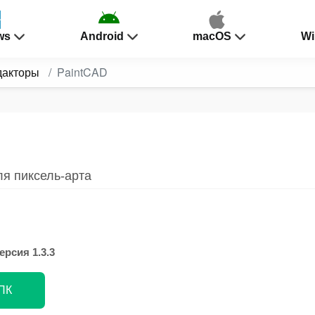
ws
Android
macOS
Wi
дакторы
PaintCAD
ля пиксель-арта
ерсия 1.3.3
 ПК