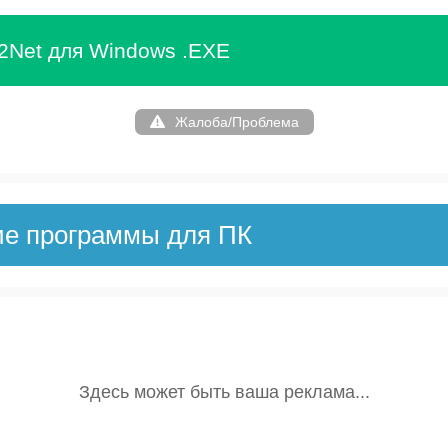
p2Net для Windows .EXE
Жалоба/Проблема
ие программы для ПК