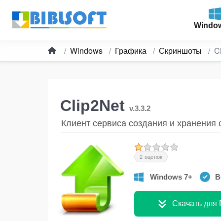
Windo
Windows
Графика
Скриншоты
C
Clip2Net
v.3.3.2
Клиент сервиса создания и хранения
2 оценок
Windows 7+
В
Скачать для