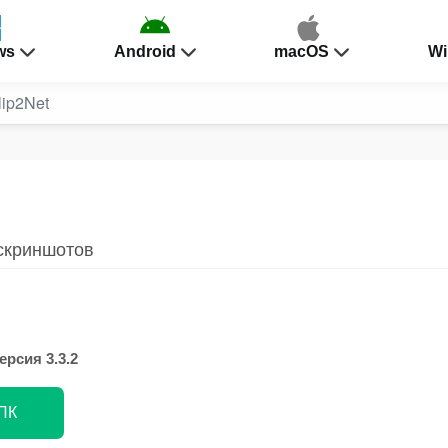
ws
Android
macOS
Wi
lip2Net
 скриншотов
ерсия 3.3.2
 ПК