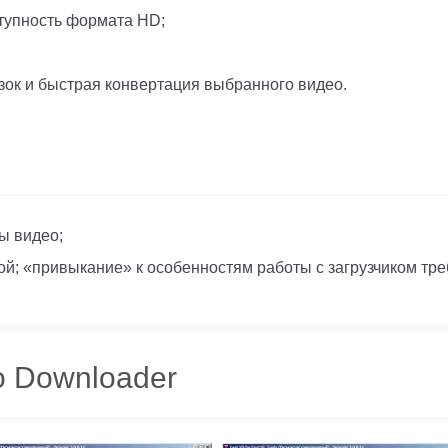
тупность формата HD;
зок и быстрая конвертация выбранного видео.
ы видео;
ой; «привыкание» к особенностям работы с загрузчиком тре
o Downloader