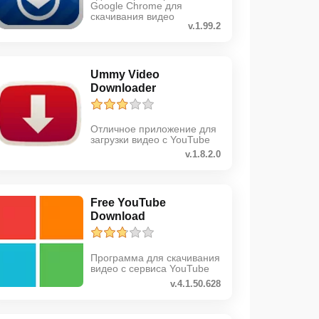
Google Chrome для
скачивания видео
v.1.99.2
Ummy Video
Downloader
Отличное приложение для
загрузки видео с YouTube
v.1.8.2.0
Free YouTube
Download
Программа для скачивания
видео с сервиса YouTube
v.4.1.50.628