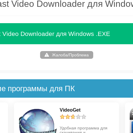
ast Video Downloader для Windo
t Video Downloader для Windows .EXE
Жалоба/Проблема
ие программы для ПК
VideoGet
Удобная программа для
скачивания и