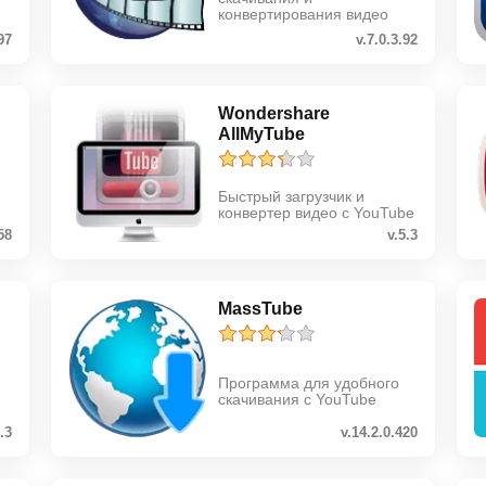
конвертирования видео
97
v.7.0.3.92
Wondershare
AllMyTube
Быстрый загрузчик и
конвертер видео с YouTube
58
v.5.3
MassTube
Программа для удобного
скачивания с YouTube
3.3
v.14.2.0.420