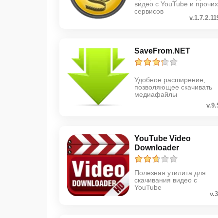
видео с YouTube и прочих
сервисов
v.1.7.2.11
SaveFrom.NET
Удобное расширение,
позволяющее скачивать
медиафайлы
v.9.
YouTube Video
Downloader
Полезная утилита для
скачивания видео с
YouTube
v.