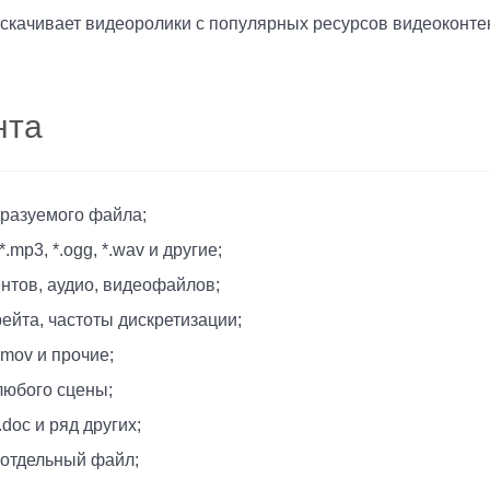
скачивает видеоролики с популярных ресурсов видеоконте
нта
бразуемого файла;
p3, *.ogg, *.wav и другие;
нтов, аудио, видеофайлов;
ейта, частоты дискретизации;
.mov и прочие;
любого сцены;
.doc и ряд других;
 отдельный файл;