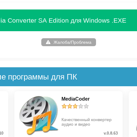
ia Converter SA Edition для Windows .EXE
Жалоба/Проблема
ие программы для ПК
MediaCoder
Качественный конвертер
аудио и видео
10
v.0.8.63