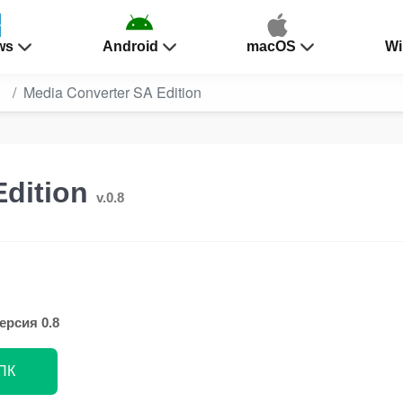
ws
Android
macOS
Wi
ы
Media Converter SA Edition
Edition
v.0.8
ерсия 0.8
 ПК