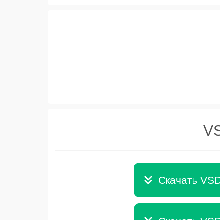
VS
Скачать VSD