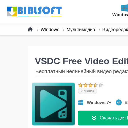
Windo
Windows
Мультимедиа
Видеореда
VSDC Free Video Edi
Бесплатный нелинейный видео редак
2 оценок
Windows 7+
В
Скачать для