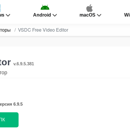
ws
Android
macOS
Wi
кторы
VSDC Free Video Editor
tor
v.6.9.5.381
тор
ерсия 6.9.5
 ПК