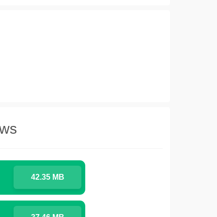
ows
42.35 MB