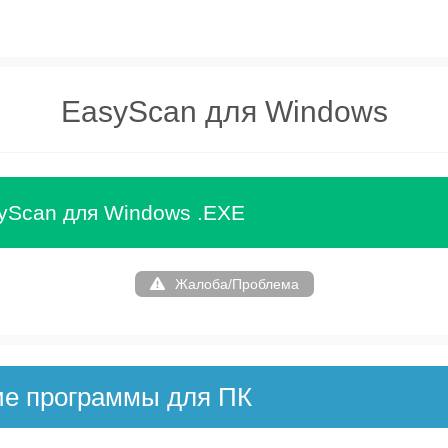
EasyScan для Windows
yScan для Windows .EXE
Жалоба/Проблема
ие программы для ПК