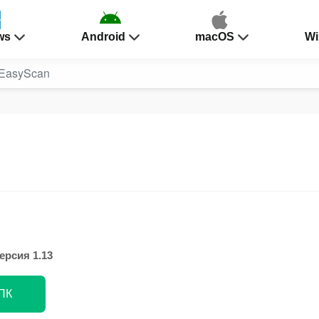
ws
Android
macOS
Wi
EasyScan
ерсия 1.13
 ПК