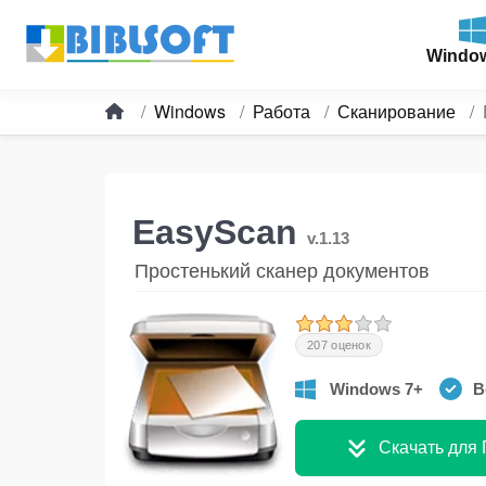
Windo
Windows
Работа
Сканирование
EasyScan
v.1.13
Простенький сканер документов
207 оценок
Windows 7+
В
Скачать для