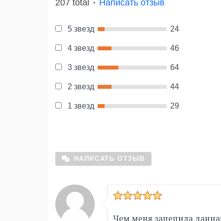
207 total
Написать отзыв
●
5 звезд
24
4 звезд
46
3 звезд
64
2 звезд
44
1 звезд
29
НАПИСАТЬ ОТЗЫВ
Чем меня зацепила данная