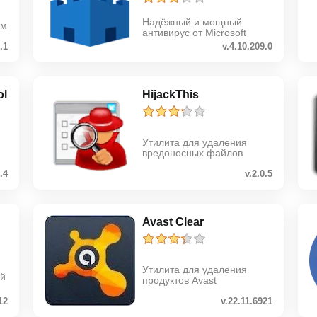
Надёжный и мощный
ом
антивирус от Microsoft
.1
v.4.10.209.0
ol
HijackThis
Утилита для удаления
вредоносных файлов
1.4
v.2.0.5
Avast Clear
Утилита для удаления
ый
продуктов Avast
12
v.22.11.6921