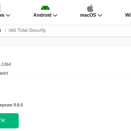
ws
Android
macOS
Wi
ы
360 Total Security
0.1364
кет
ерсия 9.6.0
 ПК