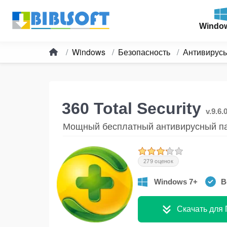
Windo
Windows
Безопасность
Антивирус
360 Total Security
v.9.6.
Мощный бесплатный антивирусный па
279 оценок
Windows 7+
В
Скачать для