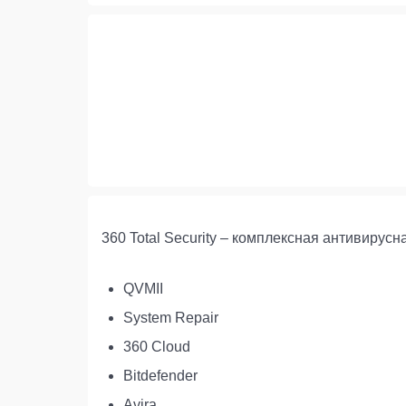
360 Total Security – комплексная антивиру
QVMII
System Repair
360 Cloud
Bitdefender
Avira