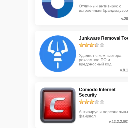
Отличный антивирус с
встроенным брандмауэр
v.20
Junkware Removal To
Удаляет с компьютера
рекламное ПО и
вредоносный код
v.8.
Comodo Internet
Security
Антивирус и персональн
файрвол
v.12.2.2.80