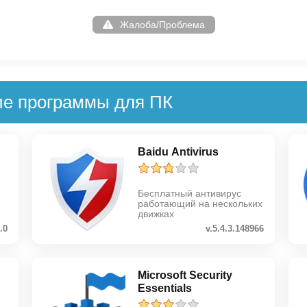
Жалоба/Проблема
ие программы для ПК
Baidu Antivirus
Бесплатный антивирус
работающий на нескольких
движках
.0
v.5.4.3.148966
Microsoft Security
Essentials