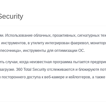
ecurity
. Использование облачных, проактивных, сигнатурных тех
 инструментов, в утилиту интегрирован фаеревол, монито
«песочница», инструменты для оптимизации ОС.
ь случаи, когда неизвестная программа пытается предприн
грузке. 360 Total Security отслеживаются и блокируютя по
 постороннего доступа к веб-камере и кейлоггеров, а такж