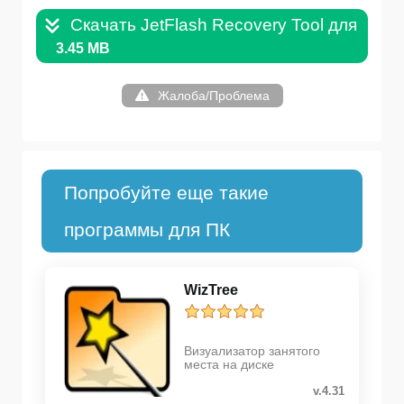
Скачать JetFlash Recovery Tool для Wind
3.45 MB
Жалоба/Проблема
Попробуйте еще такие
программы для ПК
WizTree
Визуализатор занятого
места на диске
v.4.31