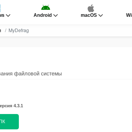
ws
Android
macOS
Wi
я
MyDefrag
вания файловой системы
ерсия 4.3.1
 ПК