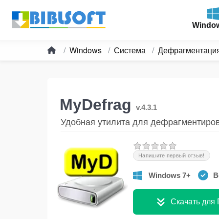
Windo
Windows
Система
Дефрагментаци
MyDefrag
v.4.3.1
Удобная утилита для дефрагментиро
Напишите первый отзыв!
Windows 7+
В
Скачать для