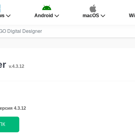
ws
Android
macOS
Wi
O Digital Designer
er
v.4.3.12
ерсия 4.3.12
 ПК