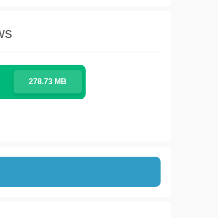
ws
278.73 MB