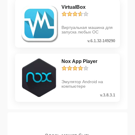
VirtualBox
Виртуальная машина для
запуска любых ОС
v.6.1.32-149290
Nox App Player
Эмулятор Android на
компьютере
v.3.8.3.1