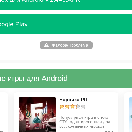
ogle Play
Жалоба/Проблема
е игры для Android
Барвиха РП
Популярная игра в стиле
GTA, адаптированная для
русскоязычных игроков