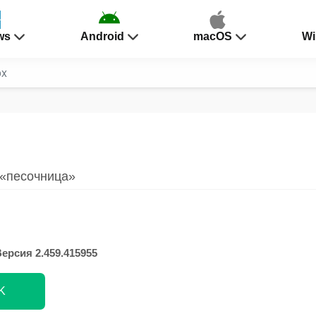
ws
Android
macOS
Wi
ox
 «песочница»
ерсия 2.459.415955
K