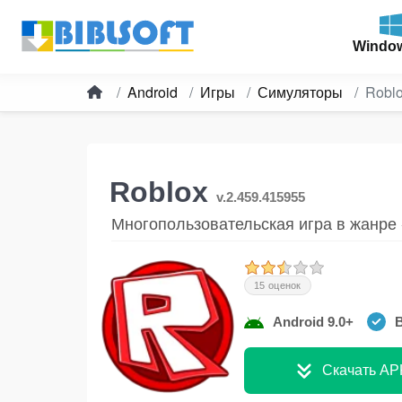
Windo
Android
Игры
Симуляторы
Robl
Roblox
v.2.459.415955
Многопользовательская игра в жанре
15 оценок
Android 9.0+
В
Скачать AP