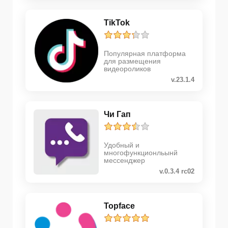
TikTok
Популярная платформа
для размещения
видеороликов
v.23.1.4
Чи Гап
Удобный и
многофункционльынй
мессенджер
v.0.3.4 rc02
Topface