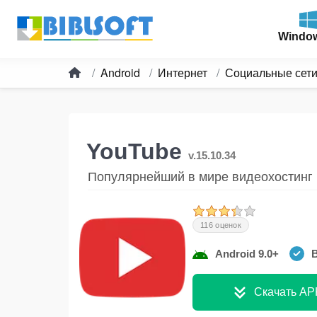
Windo
Android
Интернет
Социальные сет
YouTube
v.15.10.34
Популярнейший в мире видеохостинг
116 оценок
Android 9.0+
В
Скачать AP