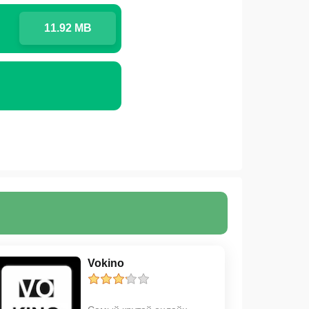
11.92 MB
Vokino