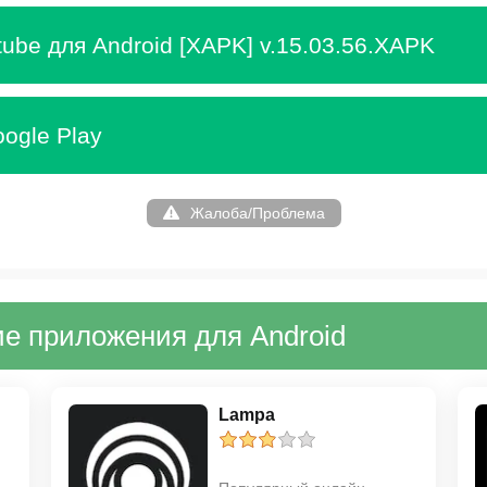
tube для Android [XAPK] v.15.03.56.XAPK
ogle Play
Жалоба/Проблема
е приложения для Android
Lampa