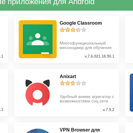
е приложения для Android
Google Classroom
Многофункциональный
мессенджер для обучения
.1
v.7.6.021.18.90.1
Anixart
Удобный аниме агрегатор с
ы
возможностями соц.сети
.3
v.7.9.2
VPN Browser для