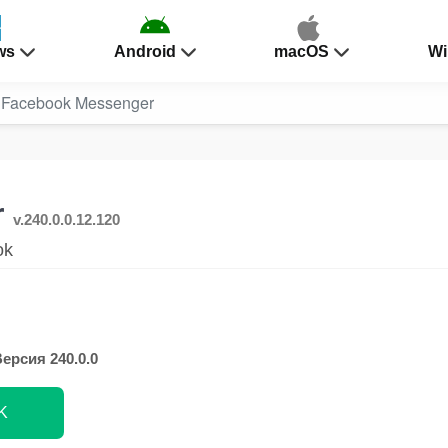
ws
Android
macOS
Wi
Facebook Messenger
r
v.240.0.0.12.120
ok
ерсия 240.0.0
K