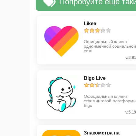
Попробуйте еще таки
Likee
Официальный клиент
одноименной социальной
сети
v.3.81
Bigo Live
Официальный клиент
стриминговой платформ
Bigo
v.5.19
Знакомства на