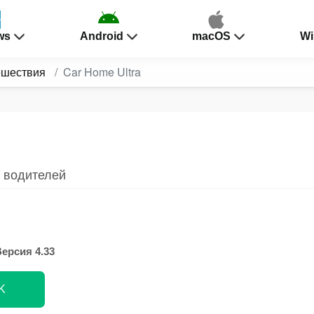
ws
Android
macOS
Wi
ешествия
Car Home Ultra
 водителей
ерсия 4.33
K