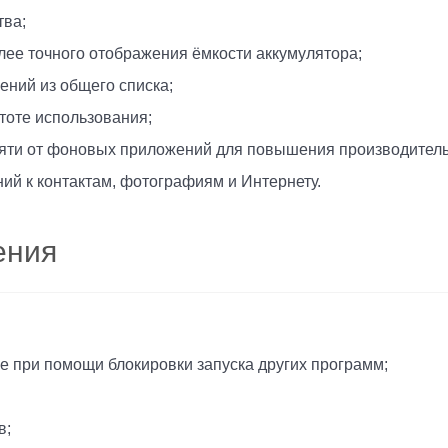
тва;
лее точного отображения ёмкости аккумулятора;
ний из общего списка;
тоте использования;
яти от фоновых приложений для повышения производитель
ий к контактам, фотографиям и Интернету.
ения
ке при помощи блокировки запуска других программ;
в;