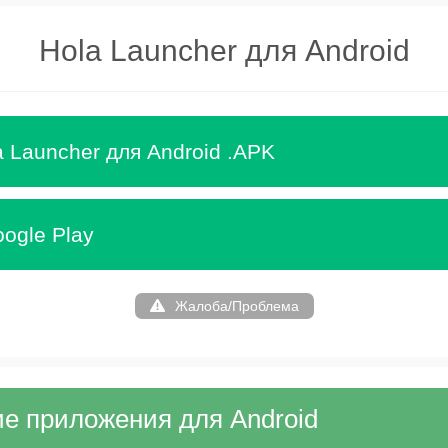
Hola Launcher для Android
a Launcher для Android .APK
ogle Play
Жалоба/Проблема
е приложения для Android