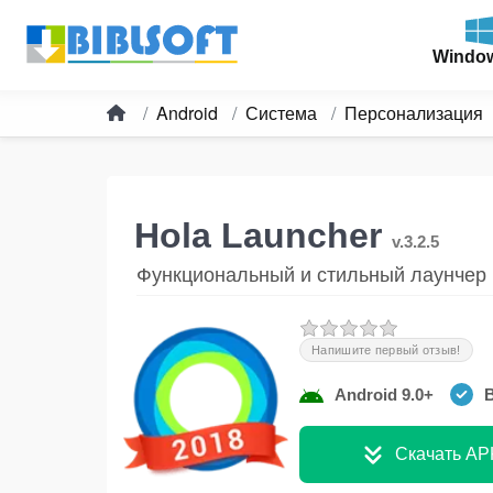
Windo
Android
Система
Персонализация
Hola Launcher
v.3.2.5
Функциональный и стильный лаунчер
Напишите первый отзыв!
Android 9.0+
В
Скачать AP