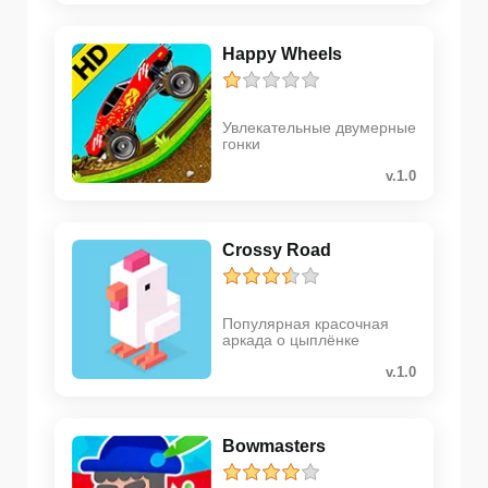
Happy Wheels
Увлекательные двумерные
гонки
v.1.0
Crossy Road
Популярная красочная
аркада о цыплёнке
v.1.0
Bowmasters