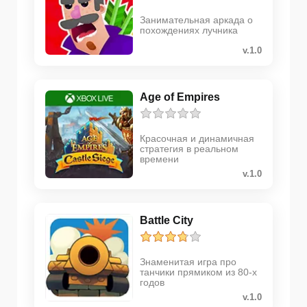
Занимательная аркада о
похождениях лучника
v.1.0
Age of Empires
Красочная и динамичная
стратегия в реальном
времени
v.1.0
Battle City
Знаменитая игра про
танчики прямиком из 80-х
годов
v.1.0