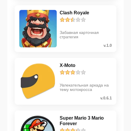
Clash Royale
Забавная карточная
стратегия
v.1.0
X-Moto
Увлекательная аркада на
тему мотокросса
v.0.6.1
Super Mario 3 Mario
Forever