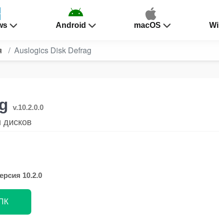
ws
Android
macOS
Wi
я
Auslogics Disk Defrag
ag
v.10.2.0.0
 дисков
ерсия 10.2.0
 ПК