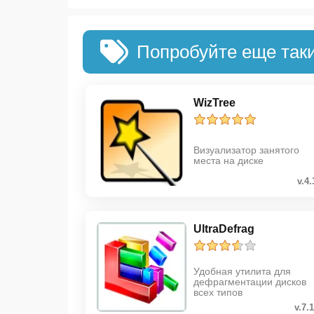
Попробуйте еще так
WizTree
Визуализатор занятого
места на диске
v.4.
UltraDefrag
Удобная утилита для
дефрагментации дисков
всех типов
v.7.