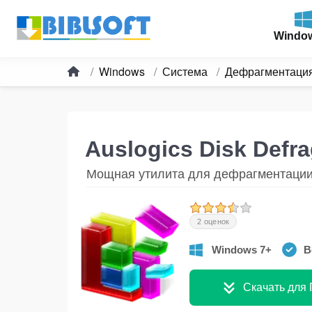
Windo
Windows
Система
Дефрагментаци
Auslogics Disk Defr
Мощная утилита для дефрагментации
2 оценок
Windows 7+
В
Скачать для