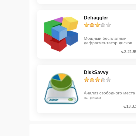
Defraggler
Мощный бесплатный
дефрагментатор дисков
v.2.21.9
DiskSavvy
Анализ свободного места
на диске
v.13.3.