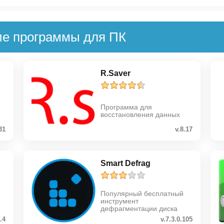
ие программы для ПК
R.Saver
Программа для
восстановления данных
31
v.8.17
Smart Defrag
Популярный бесплатный
инструмент
дефрагментации диска
1.4
v.7.3.0.105