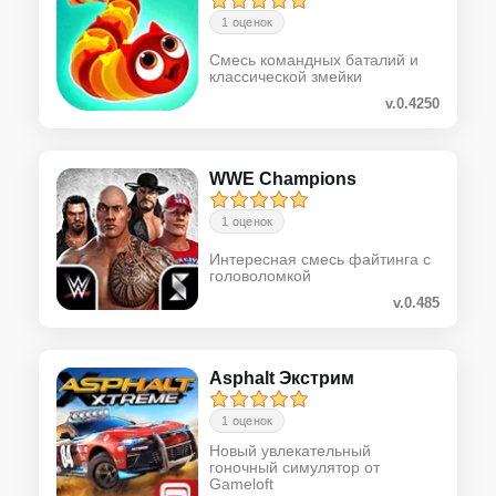
1 оценок
Смесь командных баталий и
классической змейки
v.0.4250
WWE Champions
1 оценок
Интересная смесь файтинга с
головоломкой
v.0.485
Asphalt Экстрим
1 оценок
Новый увлекательный
гоночный симулятор от
Gameloft