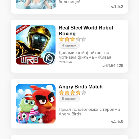
больницей
v.1.5.2
Real Steel World Robot
Boxing
4 оценок
Динамичный файтинг по
мотивам фильма «Живая
сталь»
v.64.64.128
Angry Birds Match
5 оценок
Яркая головоломка с героями
Angry Birds
v.5.6.0