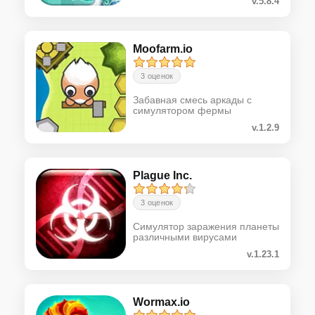
v.5.8.4
Moofarm.io
3 оценок
Забавная смесь аркады с
симулятором фермы
v.1.2.9
Plague Inc.
3 оценок
Симулятор заражения планеты
различными вирусами
v.1.23.1
Wormax.io