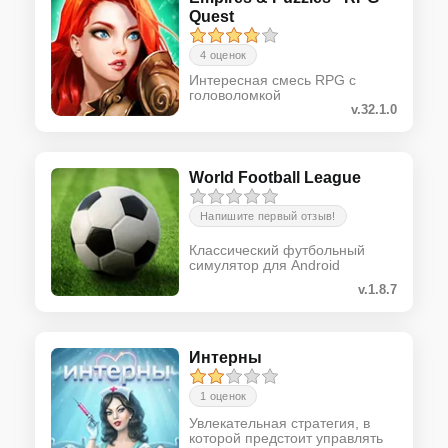
Quest
4 оценок
Интересная смесь RPG с
головоломкой
v.32.1.0
World Football League
Напишите первый отзыв!
Классический футбольный
симулятор для Android
v.1.8.7
Интерны
1 оценок
Увлекательная стратегия, в
которой предстоит управлять