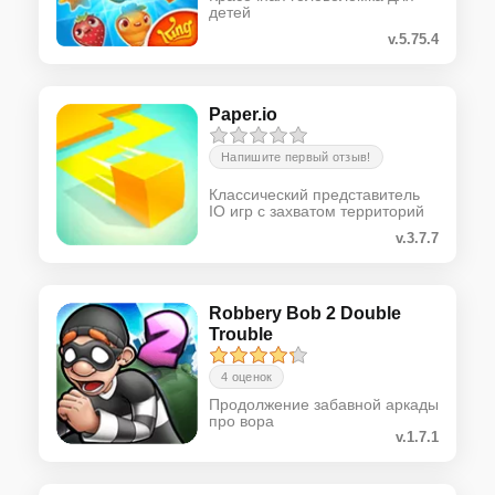
детей
v.5.75.4
Paper.io
Напишите первый отзыв!
Классический представитель
IO игр с захватом территорий
v.3.7.7
Robbery Bob 2 Double
Trouble
4 оценок
Продолжение забавной аркады
про вора
v.1.7.1