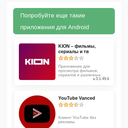
Попробуйте еще такие
приложения для Android
KION – фильмы,
сериалы и тв
Приложение для
просмотра фильмов,
сериалов и различных
v.3.1.49.6
телепередач
YouTube Vanced
Клиент YouTube без
рекламы