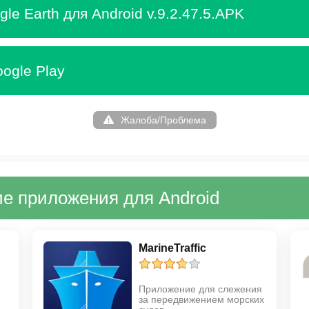
le Earth для Android v.9.2.47.5.APK
ogle Play
Жалоба/Проблема
е приложения для Android
MarineTraffic
Приложение для слежения
за передвижением морских