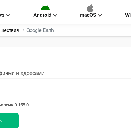
ws
Android
macOS
Wi
ешествия
Google Earth
фиями и адресами
ерсия 9.155.0
K