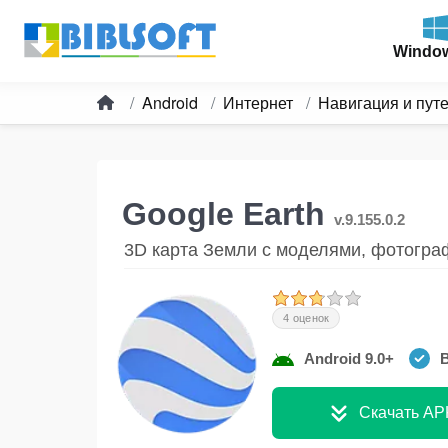
Windo
Android
Интернет
Навигация и пут
Google Earth
v.9.155.0.2
3D карта Земли с моделями, фотогра
4 оценок
Android 9.0+
В
Скачать AP