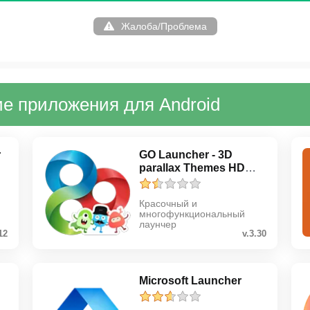
Жалоба/Проблема
е приложения для Android
r
GO Launcher - 3D
parallax Themes HD
Wall...
Красочный и
многофункциональный
лаунчер
12
v.3.30
Microsoft Launcher