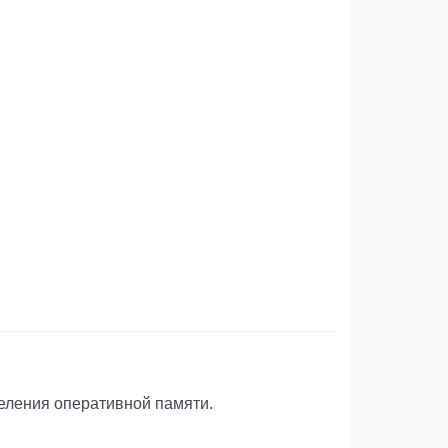
еления оперативной памяти.