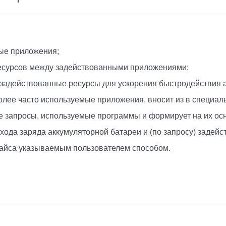
;
ные приложения;
есурсов между задействованными приложениями;
задействованные ресурсы для ускорения быстродействия 
лее часто используемые приложения, вносит из в специаль
 запросы, используемые программы и формирует на их осн
ода заряда аккумуляторной батареи и (по запросу) задейст
вайса указываемым пользователем способом.
ы