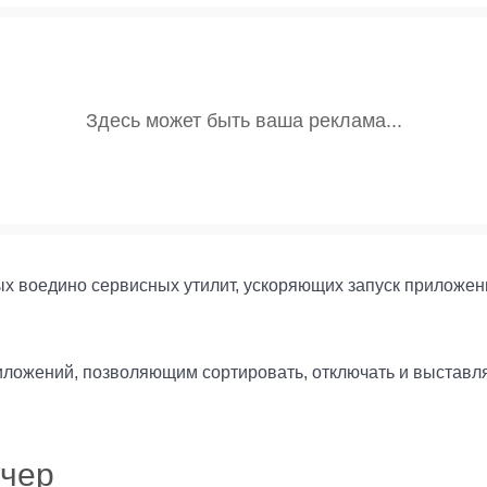
ых воедино сервисных утилит, ускоряющих запуск приложе
ожений, позволяющим сортировать, отключать и выставля
чер