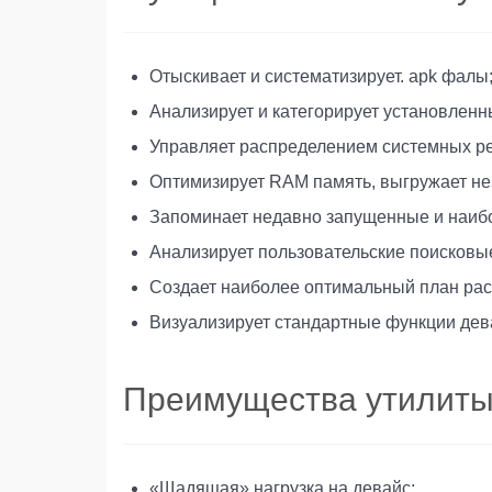
Отыскивает и систематизирует. apk фалы
Анализирует и категорирует установлен
Управляет распределением системных р
Оптимизирует RAM память, выгружает не
Запоминает недавно запущенные и наибо
Анализирует пользовательские поисковые
Создает наиболее оптимальный план расх
Визуализирует стандартные функции де
Преимущества утилит
«Щадящая» нагрузка на девайс;