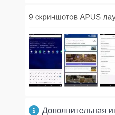
9 скриншотов APUS ла
Дополнительная 