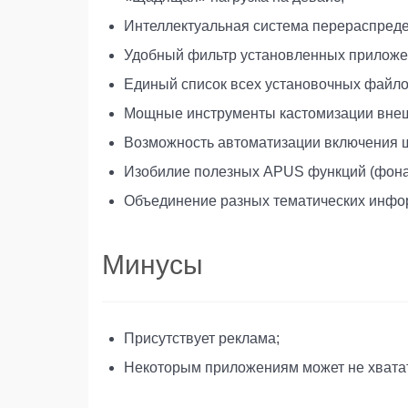
Интеллектуальная система перераспреде
Удобный фильтр установленных приложе
Единый список всех установочных файло
Мощные инструменты кастомизации внеш
Возможность автоматизации включения 
Изобилие полезных APUS функций (фонари
Объединение разных тематических инфор
Минусы
Присутствует реклама;
Некоторым приложениям может не хвата