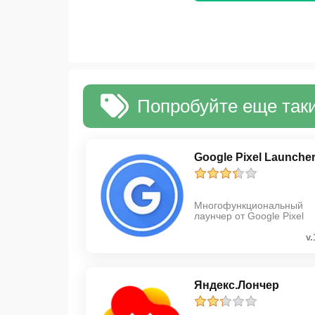
Попробуйте еще таки
Google Pixel Launche
Многофункциональный
лаунчер от Google Pixel
v.
Яндекс.Лончер