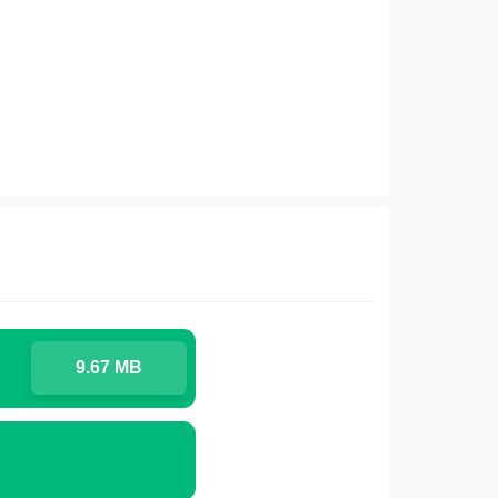
9.67 MB